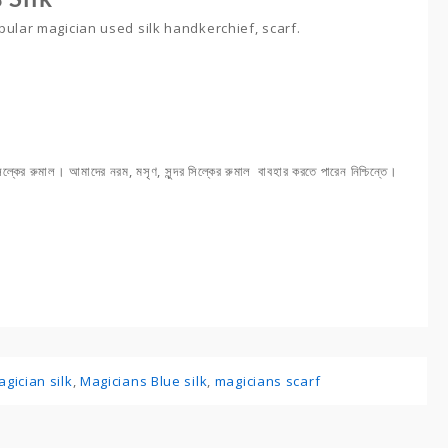
opular magician used silk handkerchief, scarf.
্কের রুমাল। আমাদের নরম, মসৃণ, সুন্দর সিল্কের রুমাল বাবহার করতে পারেন নিশ্চিন্তে।
gician silk
,
Magicians Blue silk
,
magicians scarf