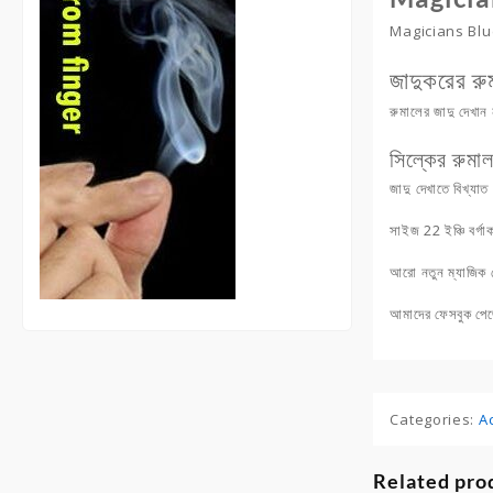
Magicians Blue
জাদুকরের রু
রুমালের জাদু দেখান 
সিল্কের রুমা
জাদু দেখাতে বিখ্যা
সাইজ 22 ইঞ্চি বর্গা
আরো
নতুন ম্যাজিক
আমাদের ফেসবুক পেজ
Categories:
A
Related pro