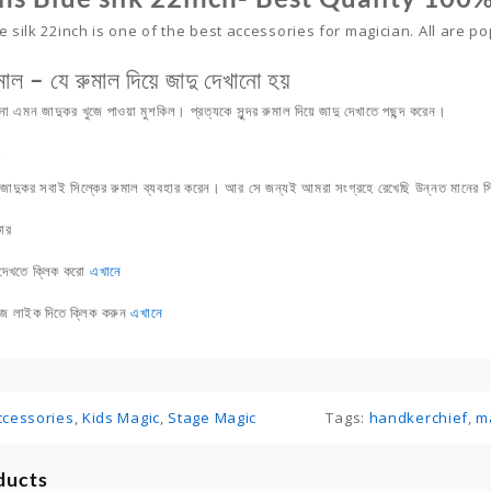
 silk 22inch is one of the best accessories for magician. All are p
মাল – যে রুমাল দিয়ে জাদু দেখানো হয়
না এমন জাদুকর খুজে পাওয়া মুশকিল। প্রত্যকে সুন্দর রুমাল দিয়ে জাদু দেখাতে পছন্দ করেন।
ল
ত জাদুকর সবাই সিল্কের রুমাল ব্যবহার করেন। আর সে জন্যই আমরা সংগ্রহে রেখেছি উন্নত মানের সিল
কার
দেখতে ক্লিক করো
এখানে
ে লাইক দিতে ক্লিক করুন
এখানে
ccessories
,
Kids Magic
,
Stage Magic
Tags:
handkerchief
,
ma
ducts