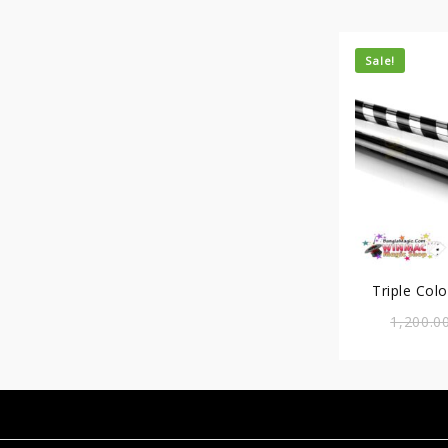
Sale!
Triple Col
(Black-Wh
1,200.0