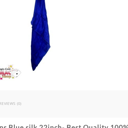
s
2
-
B
Q
1
S
q
REVIEWS (0)
ns Blue silk 22inch- Best Quality 100%