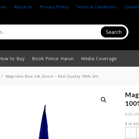
ster
About Us
Privacy Policy
Terms & Conditions
Contac
Search
How to Buy
Book Prince Harun
Media Coverage
Magicians Blue silk 22inch – Best Quality 100% Silk
Magi
100%
600.0
3 in st
M
-
B