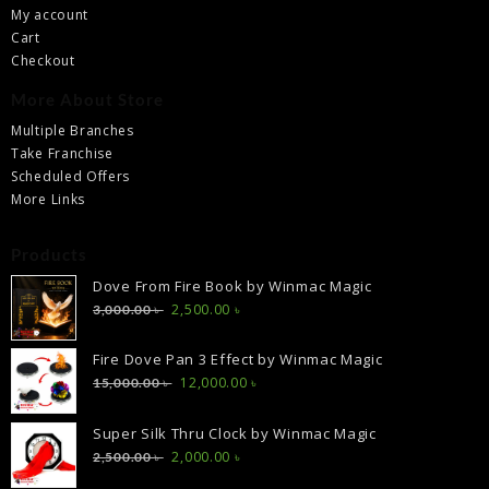
My account
Cart
Checkout
More About Store
Multiple Branches
Take Franchise
Scheduled Offers
More Links
Products
Dove From Fire Book by Winmac Magic
Original
Current
2,500.00
৳
3,000.00
৳
price
price
was:
is:
Fire Dove Pan 3 Effect by Winmac Magic
3,000.00 ৳ .
2,500.00 ৳ .
Original
Current
12,000.00
৳
15,000.00
৳
price
price
was:
is:
Super Silk Thru Clock by Winmac Magic
15,000.00 ৳ .
12,000.00 ৳ .
Original
Current
2,000.00
৳
2,500.00
৳
price
price