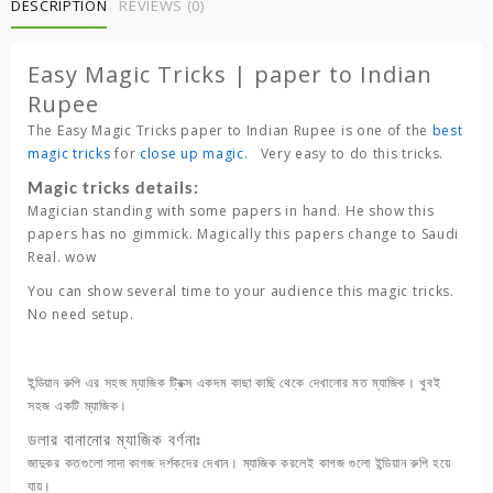
paper
DESCRIPTION
REVIEWS (0)
to
Indian
Easy Magic Tricks | paper to Indian
Rupee
quantity
Rupee
The
Easy Magic Tricks
paper to Indian Rupee
is one of the
best
magic tricks
for
close up magic.
Very easy to do this tricks.
Magic tricks details:
Magician standing with some papers in hand. He show this
papers has no gimmick. Magically this papers change to
Saudi
Real
. wow
You can show several time to your audience this magic tricks.
No need setup.
ইন্ডিয়ান রুপি এর সহজ ম্যাজিক ট্রিক্স একদম কাছা কাছি থেকে দেখানোর মত ম্যাজিক। খুবই
সহজ একটি ম্যাজিক।
ডলার বানানোর ম্যাজিক বর্ণনাঃ
জাদুকর কতগুলো সাদা কাগজ দর্শকদের দেখান। ম্যাজিক করলেই কাগজ গুলো ইন্ডিয়ান রুপি হয়ে
যায়।