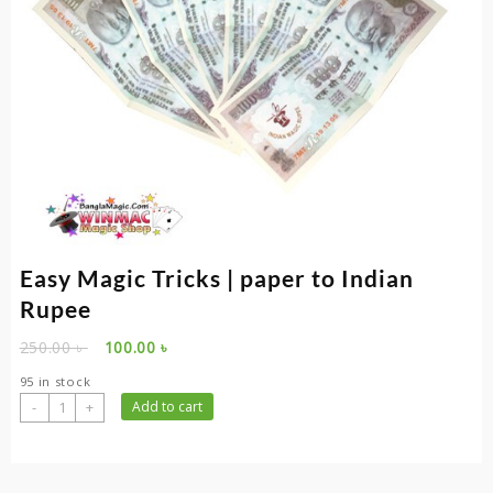
Easy Magic Tricks | paper to Indian
Rupee
Original
Current
250.00
৳
100.00
৳
price
price
95 in stock
was:
is:
Easy
-
+
Add to cart
250.00 ৳ .
100.00 ৳ .
Magic
Tricks
|