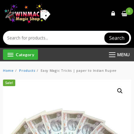
Skip
to
0
content
Search
MENU
Category
Home
Products
Easy Magic Tricks | paper to Indian Rupee
Sale!